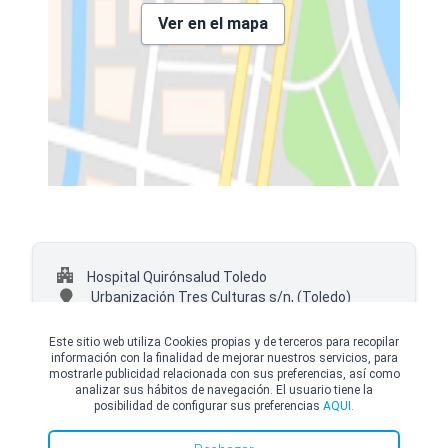
Ver en el mapa
Hospital Quirónsalud Toledo
Urbanización Tres Culturas s/n,
(Toledo)
+34 925951269
Este sitio web utiliza Cookies propias y de terceros para recopilar
información con la finalidad de mejorar nuestros servicios, para
mostrarle publicidad relacionada con sus preferencias, así como
analizar sus hábitos de navegación. El usuario tiene la
posibilidad de configurar sus preferencias
AQUI.
© Copyright Top Doctors 2026. All Right Reserved. Designed and Developed by
Top Doctors |
Términos y condiciones
|
Política de Cookies
|
Política de privacidad