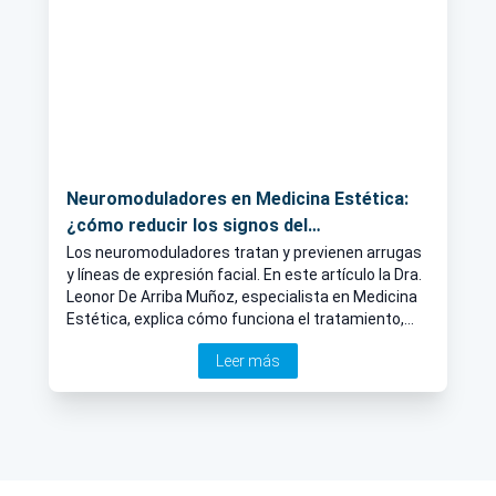
Neuromoduladores en Medicina Estética:
¿cómo reducir los signos del
envejecimiento?
Los neuromoduladores tratan y previenen arrugas
y líneas de expresión facial. En este artículo la Dra.
Leonor De Arriba Muñoz, especialista en Medicina
Estética, explica cómo funciona el tratamiento,
qué riesgos puede conllevar y cuánto duran los
Leer más
resultados.